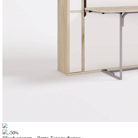
-50
%