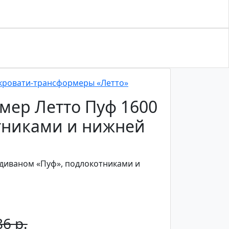
кровати-трансформеры «Летто»
мер Летто Пуф 1600
тниками и нижней
 диваном «Пуф», подлокотниками и
6 р.