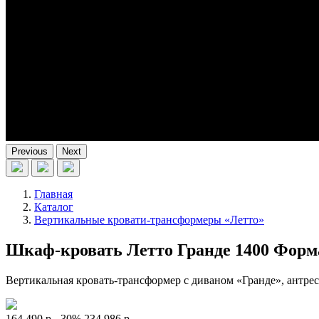
Previous
Next
Главная
Каталог
Вертикальные кровати-трансформеры «Летто»
Шкаф-кровать Летто Гранде 1400 Форм
Вертикальная кровать-трансформер с диваном «Гранде», антре
164 490 р.
-30%
234 986 р.